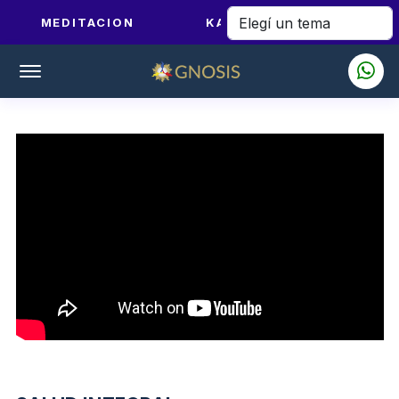
MEDITACION
KARMA Y DHARMA
Offcanvas Menu Open