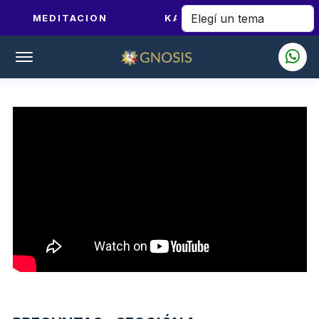
MEDITACION
KARMA Y DHARMA
Offcanvas Menu Open