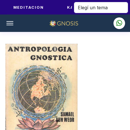
MEDITACION
KARMA Y DHARMA
Offcanvas Menu Open