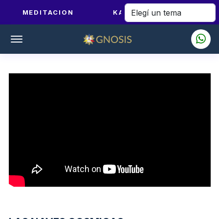
MEDITACION
KARMA Y DHARMA
Offcanvas Menu Open